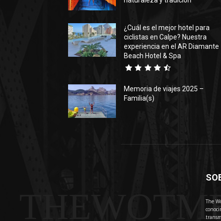
naturaleza y tradición
¿Cuál es el mejor hotel para
ciclistas en Calpe? Nuestra
experiencia en el AR Diamante
Beach Hotel & Spa
Memoria de viajes 2025 –
Familia(s)
SO
THEWOTM
The Wo
conoci
transm