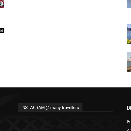
Thru
46
My
Eyes
D
INSTAGRAM @ many travellers
E
A