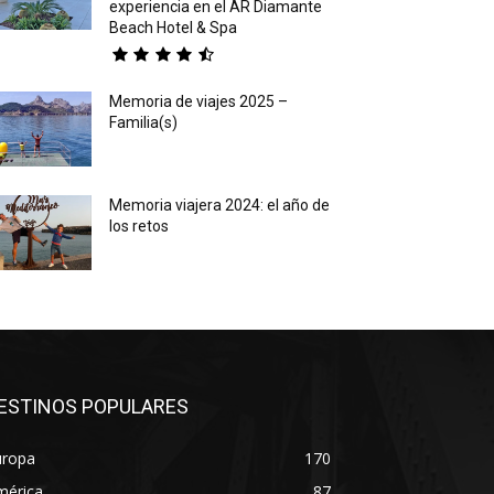
experiencia en el AR Diamante
Beach Hotel & Spa
Memoria de viajes 2025 –
Familia(s)
Memoria viajera 2024: el año de
los retos
ESTINOS POPULARES
uropa
170
mérica
87