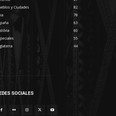
eblos y Ciudades
82
ia
78
spaña
63
stória
60
peciales
55
glaterra
44
EDES SOCIALES