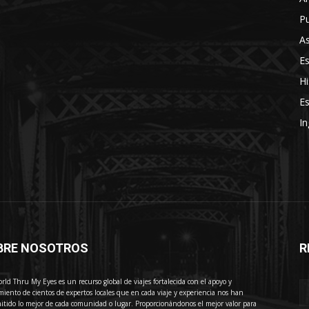
Pu
As
E
Hi
Es
In
BRE NOSOTROS
R
E
rld Thru My Eyes es un recurso global de viajes fortalecida con el apoyo y
miento de cientos de expertos locales que en cada viaje y experiencia nos han
itido lo mejor de cada comunidad o lugar. Proporcionándonos el mejor valor para