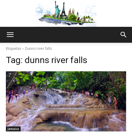
The
Etiquetas
Dunns river falls
Tag:
dunns river falls
World
Thru
My
Jamaica