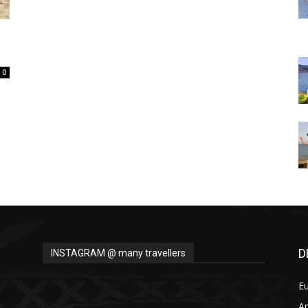
Thru
0
My
Eyes
D
INSTAGRAM @ many travellers
E
A