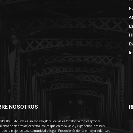
Pu
As
E
Hi
Es
In
BRE NOSOTROS
R
E
rld Thru My Eyes es un recurso global de viajes fortalecida con el apoyo y
miento de cientos de expertos locales que en cada viaje y experiencia nos han
itido lo mejor de cada comunidad o lugar. Proporcionándonos el mejor valor para