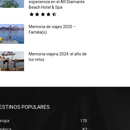
experiencia en el AR Diamante
Beach Hotel & Spa
Memoria de viajes 2025 –
Familia(s)
Memoria viajera 2024: el año de
los retos
ESTINOS POPULARES
uropa
170
mérica
87