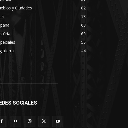
eblos y Ciudades
82
ia
78
spaña
63
stória
60
peciales
55
glaterra
44
EDES SOCIALES