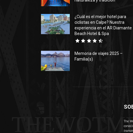
naturaleza y tradición
¿Cuál es el mejor hotel para
ciclistas en Calpe? Nuestra
experiencia en el AR Diamante
Beach Hotel & Spa
Memoria de viajes 2025 –
Familia(s)
SO
THEWOTM
The Wo
conoci
transm