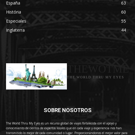
España
63
História
60
Especiales
55
Inglaterra
44
THEWOTME
THE WORLD THRU MY EYES
SOBRE NOSOTROS
The World Thru My Eyes es un recurso global de viajes fortalecida con el apoyo y
conocimiento de cientos de expertos locales que en cada viaje y experiencia nos han
transmitido lo mejor de cada comunidad o lugar. Proporcionándonos el mejor valor para