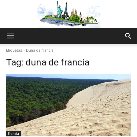
The
Etiquetas
Duna de francia
Tag:
duna de francia
World
Thru
My
Francia