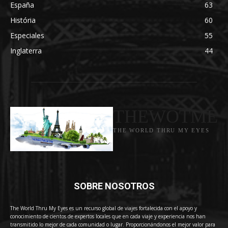
España
63
História
60
Especiales
55
Inglaterra
44
THEWOTME
THE WORLD THRU MY EYES
SOBRE NOSOTROS
The World Thru My Eyes es un recurso global de viajes fortalecida con el apoyo y
conocimiento de cientos de expertos locales que en cada viaje y experiencia nos han
transmitido lo mejor de cada comunidad o lugar. Proporcionándonos el mejor valor para