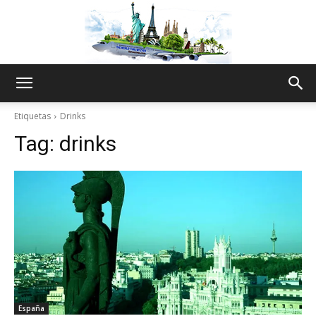
The
Etiquetas
Drinks
Tag:
drinks
World
Thru
My
España