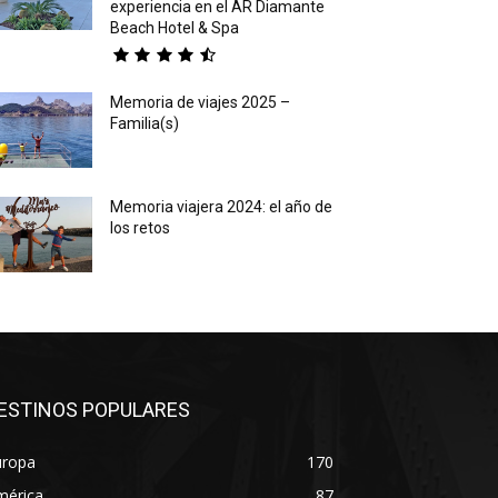
experiencia en el AR Diamante
Beach Hotel & Spa
Memoria de viajes 2025 –
Familia(s)
Memoria viajera 2024: el año de
los retos
ESTINOS POPULARES
uropa
170
mérica
87