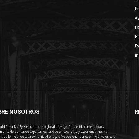
Pu
As
E
Hi
Es
In
BRE NOSOTROS
R
E
rld Thru My Eyes es un recurso global de viajes fortalecida con el apoyo y
miento de cientos de expertos locales que en cada viaje y experiencia nos han
itido lo mejor de cada comunidad o lugar. Proporcionándonos el mejor valor para