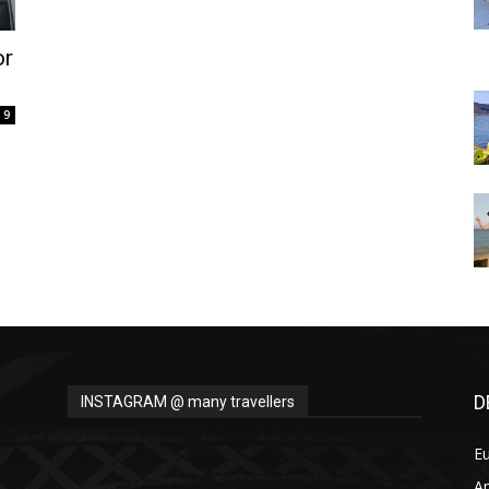
Thru
or
9
My
Eyes
D
INSTAGRAM @ many travellers
E
A