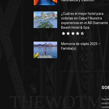
naturaleza y tradición
¿Cuál es el mejor hotel para
ciclistas en Calpe? Nuestra
experiencia en el AR Diamante
Beach Hotel & Spa
Memoria de viajes 2025 –
Familia(s)
SO
THEWOTM
The Wo
conoci
transm