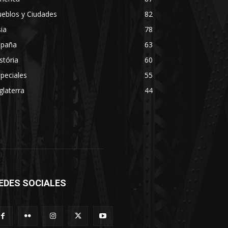
eblos y Ciudades
82
ia
78
spaña
63
stória
60
peciales
55
glaterra
44
EDES SOCIALES