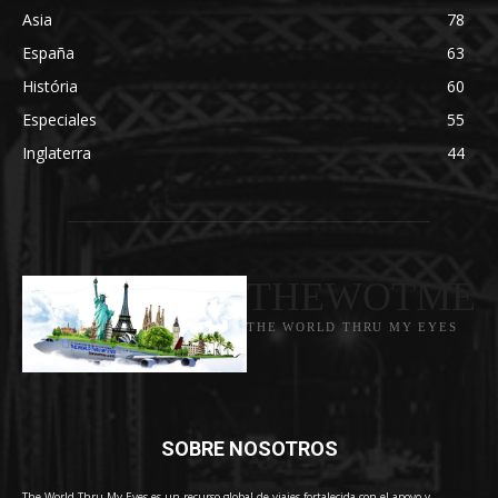
Asia
78
España
63
História
60
Especiales
55
Inglaterra
44
THEWOTME
THE WORLD THRU MY EYES
SOBRE NOSOTROS
The World Thru My Eyes es un recurso global de viajes fortalecida con el apoyo y