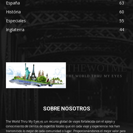
España
63
História
60
Especiales
55
Inglaterra
44
THEWOTME
THE WORLD THRU MY EYES
SOBRE NOSOTROS
The World Thru My Eyes es un recurso global de viajes fortalecida con el apoyo y
conocimiento de cientos de expertos locales que en cada viaje y experiencia nos han
transmitido lo mejor de cada comunidad o lugar. Proporcionándonos el mejor valor para