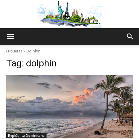
The
Etiquetas
Dolphin
Tag:
dolphin
World
Thru
My
Replública Dominicana