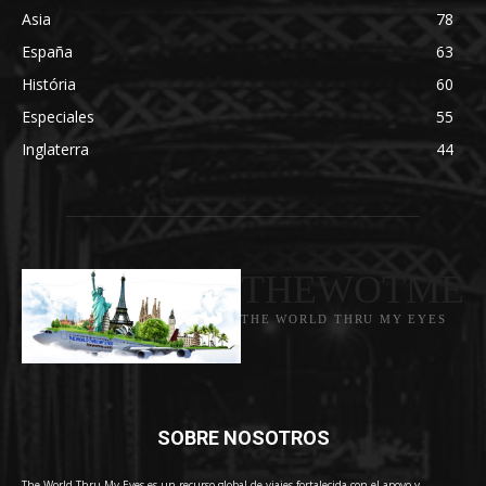
Asia
78
España
63
História
60
Especiales
55
Inglaterra
44
THEWOTME
THE WORLD THRU MY EYES
SOBRE NOSOTROS
The World Thru My Eyes es un recurso global de viajes fortalecida con el apoyo y