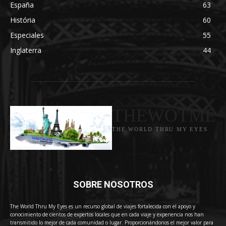
España
63
História
60
Especiales
55
Inglaterra
44
THEWOTME
THE WORLD THRU MY EYES
SOBRE NOSOTROS
The World Thru My Eyes es un recurso global de viajes fortalecida con el apoyo y
conocimiento de cientos de expertos locales que en cada viaje y experiencia nos han
transmitido lo mejor de cada comunidad o lugar. Proporcionándonos el mejor valor para