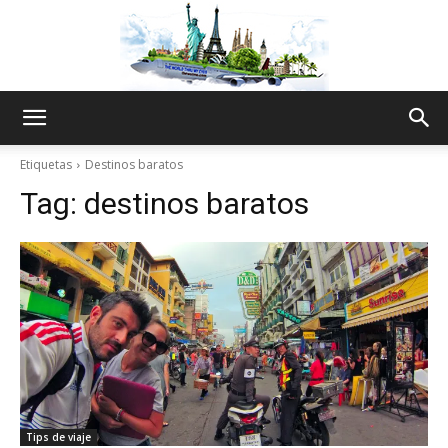
The
Etiquetas
Destinos baratos
Tag:
destinos baratos
World
Thru
My
Tips de viaje