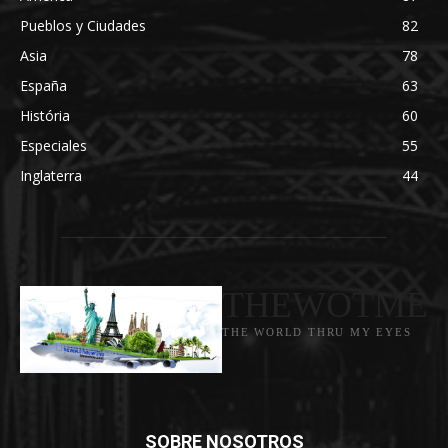
Pueblos y Ciudades
82
Asia
78
España
63
História
60
Especiales
55
Inglaterra
44
THEWOTME
THE WORLD THRU MY EYES
SOBRE NOSOTROS