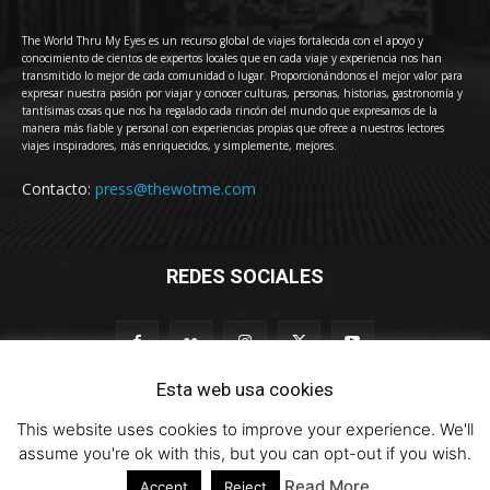
The World Thru My Eyes es un recurso global de viajes fortalecida con el apoyo y
conocimiento de cientos de expertos locales que en cada viaje y experiencia nos han
transmitido lo mejor de cada comunidad o lugar. Proporcionándonos el mejor valor para
expresar nuestra pasión por viajar y conocer culturas, personas, historias, gastronomía y
tantísimas cosas que nos ha regalado cada rincón del mundo que expresamos de la
manera más fiable y personal con experiencias propias que ofrece a nuestros lectores
viajes inspiradores, más enriquecidos, y simplemente, mejores.
Contacto:
press@thewotme.com
REDES SOCIALES
Esta web usa cookies
This website uses cookies to improve your experience. We'll
© 2011-2023 The World Thru My Eyes - Travel Magazine (Versión 4.0)
assume you're ok with this, but you can opt-out if you wish.
Read More
Accept
Reject