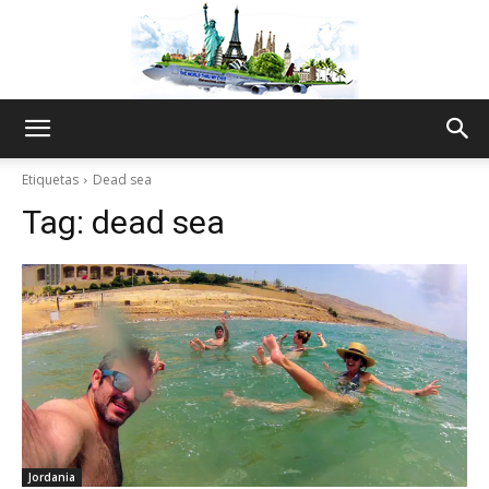
The
Etiquetas
Dead sea
Tag:
dead sea
World
Thru
My
Jordania