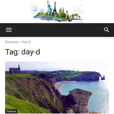
The
Etiquetas
Day-d
Tag:
day-d
World
Thru
My
Francia