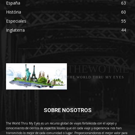
España
63
História
60
Especiales
55
Inglaterra
44
THEWOTME
THE WORLD THRU MY EYES
SOBRE NOSOTROS
The World Thru My Eyes es un recurso global de viajes fortalecida con el apoyo y
conocimiento de cientos de expertos locales que en cada viaje y experiencia nos han
transmitido lo mejor de cada comunidad o lugar. Proporcionándonos el mejor valor para