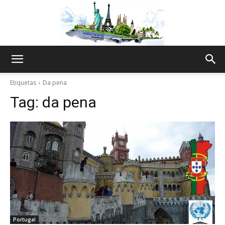
The
Etiquetas
Da pena
Tag:
da pena
World
Thru
My
Portugal