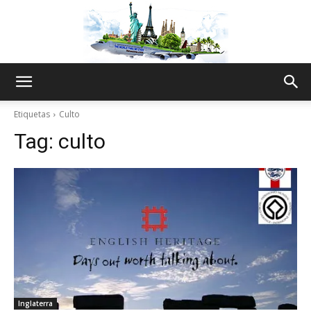
The
Etiquetas
Culto
Tag:
culto
World
Thru
My
Inglaterra