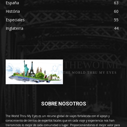
España
63
História
60
Especiales
55
Inglaterra
44
THEWOTME
THE WORLD THRU MY EYES
SOBRE NOSOTROS
The World Thru My Eyes es un recurso global de viajes fortalecida con el apoyo y
conocimiento de cientos de expertos locales que en cada viaje y experiencia nos han
transmitido lo mejor de cada comunidad o lugar. Proporcionándonos el mejor valor para