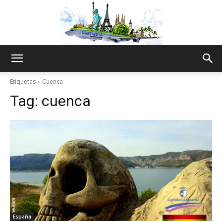
The
Etiquetas
Cuenca
Tag:
cuenca
World
Thru
My
España