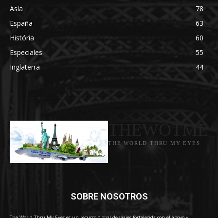
Asia
78
España
63
História
60
Especiales
55
Inglaterra
44
THEWOTME
THE WORLD THRU MY EYES
SOBRE NOSOTROS
The World Thru My Eyes es un recurso global de viajes fortalecida con el apoyo y