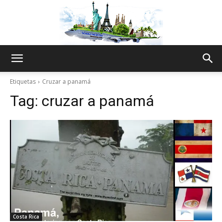
The
Etiquetas
Cruzar a panamá
Tag:
cruzar a panamá
World
Thru
My
Costa Rica