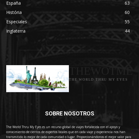
España
63
História
60
Especiales
55
Inglaterra
44
THEWOTME
THE WORLD THRU MY EYES
SOBRE NOSOTROS
The World Thru My Eyes es un recurso global de viajes fortalecida con el apoyo y
conocimiento de cientos de expertos locales que en cada viaje y experiencia nos han
transmitido lo mejor de cada comunidad o lugar. Proporcionándonos el mejor valor para