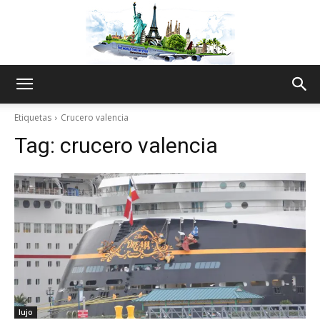
The
Etiquetas
Crucero valencia
Tag:
crucero valencia
World
Thru
My
lujo