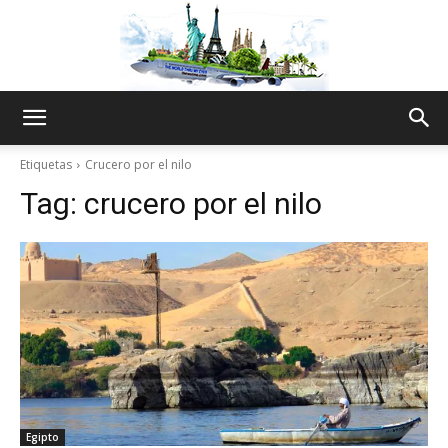
The
Etiquetas
Crucero por el nilo
Tag:
crucero por el nilo
World
Thru
My
Egipto