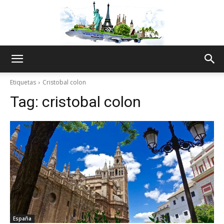
The
Etiquetas
Cristobal colon
Tag:
cristobal colon
World
Thru
My
España