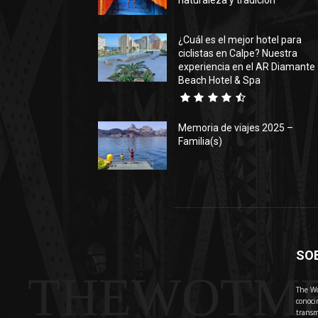
naturaleza y tradición
¿Cuál es el mejor hotel para
ciclistas en Calpe? Nuestra
experiencia en el AR Diamante
Beach Hotel & Spa
Memoria de viajes 2025 –
Familia(s)
SO
THEWOTM
The Wo
conoci
transm