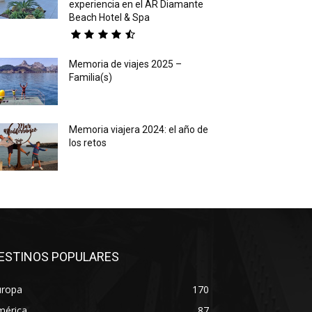
experiencia en el AR Diamante
Beach Hotel & Spa
Memoria de viajes 2025 –
Familia(s)
Memoria viajera 2024: el año de
los retos
ESTINOS POPULARES
uropa
170
mérica
87