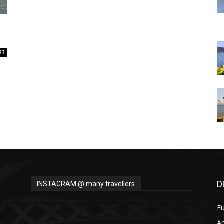
Thru
83
My
Eyes
D
INSTAGRAM @ many travellers
E
A