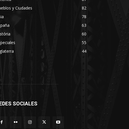
eblos y Ciudades
82
ia
78
spaña
63
stória
60
peciales
55
glaterra
44
EDES SOCIALES