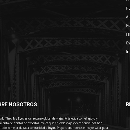
Pu
As
E
Hi
Es
In
BRE NOSOTROS
R
E
rld Thru My Eyes es un recurso global de viajes fortalecida con el apoyo y
miento de cientos de expertos locales que en cada viaje y experiencia nos han
itido lo mejor de cada comunidad o lugar. Proporcionándonos el mejor valor para