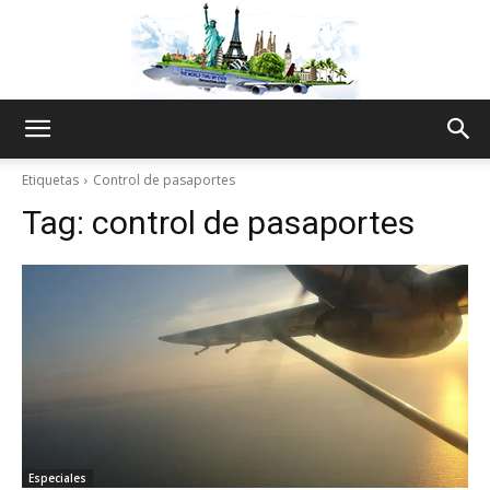
The
Etiquetas
Control de pasaportes
Tag:
control de pasaportes
World
Thru
My
Especiales