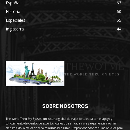
España
63
História
60
Especiales
55
Inglaterra
44
THEWOTME
THE WORLD THRU MY EYES
SOBRE NOSOTROS
The World Thru My Eyes es un recurso global de viajes fortalecida con el apoyo y
conocimiento de cientos de expertos locales que en cada viaje y experiencia nos han
transmitido lo mejor de cada comunidad o lugar. Proporcionándonos el mejor valor para