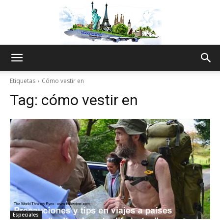
The
Etiquetas
Cómo vestir en
Tag:
cómo vestir en
World
Thru
My
Especiales