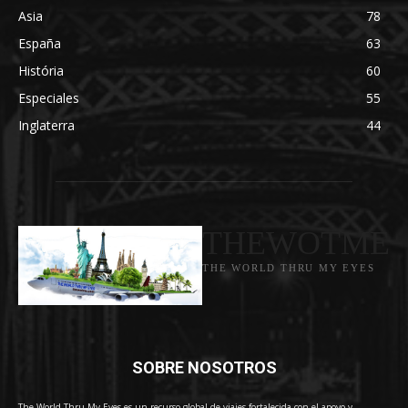
Asia
78
España
63
História
60
Especiales
55
Inglaterra
44
THEWOTME
THE WORLD THRU MY EYES
SOBRE NOSOTROS
The World Thru My Eyes es un recurso global de viajes fortalecida con el apoyo y