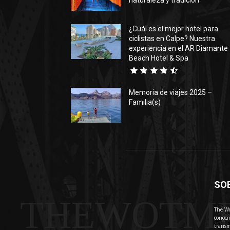
naturaleza y tradición
¿Cuál es el mejor hotel para
ciclistas en Calpe? Nuestra
experiencia en el AR Diamante
Beach Hotel & Spa
Memoria de viajes 2025 –
Familia(s)
SO
THEWOTM
The Wo
conoci
transm