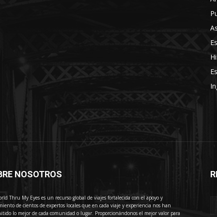
Pu
As
E
Hi
Es
In
BRE NOSOTROS
R
E
rld Thru My Eyes es un recurso global de viajes fortalecida con el apoyo y
miento de cientos de expertos locales que en cada viaje y experiencia nos han
itido lo mejor de cada comunidad o lugar. Proporcionándonos el mejor valor para