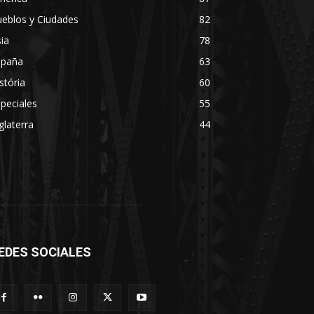
eblos y Ciudades
82
ia
78
spaña
63
stória
60
peciales
55
glaterra
44
EDES SOCIALES