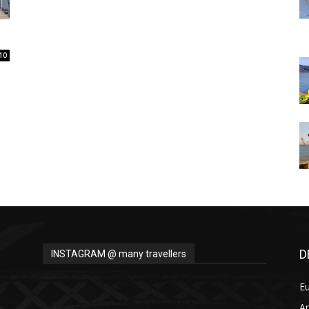
Thru
10
My
Eyes
D
INSTAGRAM @ many travellers
E
A