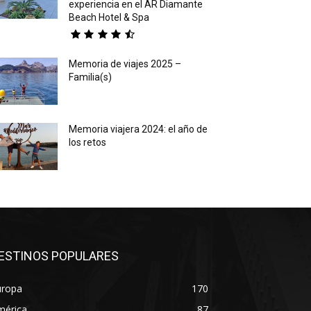
experiencia en el AR Diamante
Beach Hotel & Spa
Memoria de viajes 2025 –
Familia(s)
Memoria viajera 2024: el año de
los retos
ESTINOS POPULARES
uropa
170
mérica
87