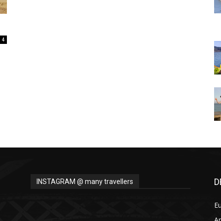
Thru
4
My
Eyes
D
INSTAGRAM @ many travellers
E
A