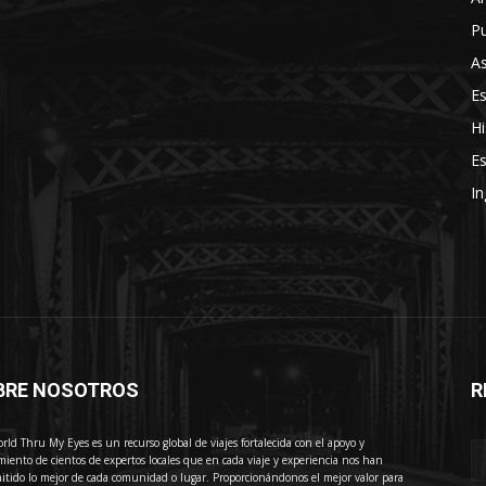
Pu
As
E
Hi
Es
In
BRE NOSOTROS
R
E
rld Thru My Eyes es un recurso global de viajes fortalecida con el apoyo y
miento de cientos de expertos locales que en cada viaje y experiencia nos han
itido lo mejor de cada comunidad o lugar. Proporcionándonos el mejor valor para