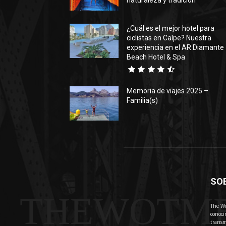
naturaleza y tradición
¿Cuál es el mejor hotel para
ciclistas en Calpe? Nuestra
experiencia en el AR Diamante
Beach Hotel & Spa
Memoria de viajes 2025 –
Familia(s)
SO
THEWOTM
The Wo
conoci
transm