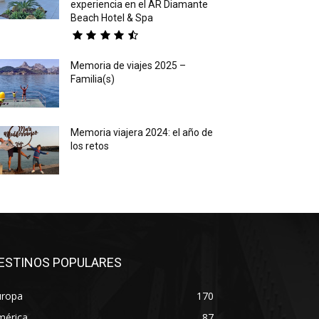
experiencia en el AR Diamante
Beach Hotel & Spa
Memoria de viajes 2025 –
Familia(s)
Memoria viajera 2024: el año de
los retos
ESTINOS POPULARES
uropa
170
mérica
87