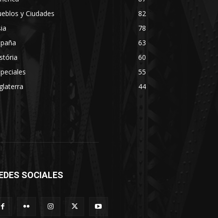
eblos y Ciudades
82
ia
78
spaña
63
stória
60
peciales
55
glaterra
44
EDES SOCIALES