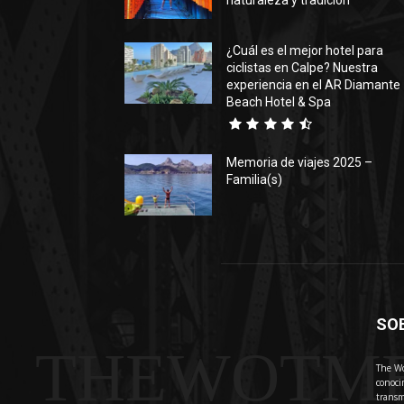
naturaleza y tradición
¿Cuál es el mejor hotel para
ciclistas en Calpe? Nuestra
experiencia en el AR Diamante
Beach Hotel & Spa
Memoria de viajes 2025 –
Familia(s)
SO
THEWOTM
The Wo
conoci
transm