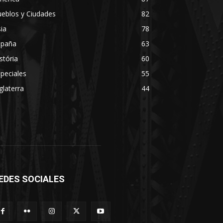
eblos y Ciudades
82
ia
78
spaña
63
stória
60
peciales
55
glaterra
44
EDES SOCIALES