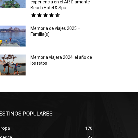
experiencia en el AR Diamante
Beach Hotel & Spa
Memoria de viajes 2025 –
Familia(s)
Memoria viajera 2024: el año de
los retos
ESTINOS POPULARES
uropa
170
mérica
87