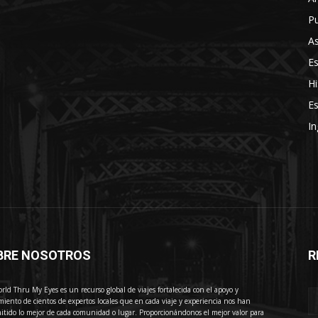
Pu
As
E
Hi
Es
In
BRE NOSOTROS
R
E
rld Thru My Eyes es un recurso global de viajes fortalecida con el apoyo y
miento de cientos de expertos locales que en cada viaje y experiencia nos han
itido lo mejor de cada comunidad o lugar. Proporcionándonos el mejor valor para