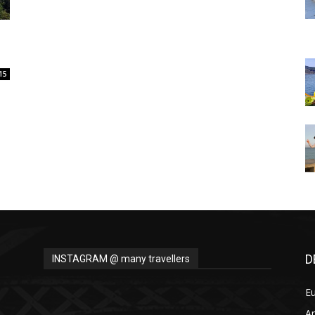
Thru
15
My
Eyes
D
INSTAGRAM @ many travellers
E
A