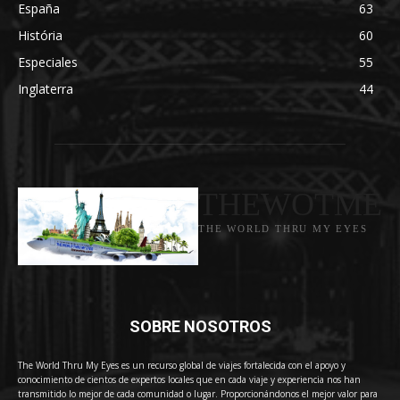
España
63
História
60
Especiales
55
Inglaterra
44
THEWOTME
THE WORLD THRU MY EYES
SOBRE NOSOTROS
The World Thru My Eyes es un recurso global de viajes fortalecida con el apoyo y
conocimiento de cientos de expertos locales que en cada viaje y experiencia nos han
transmitido lo mejor de cada comunidad o lugar. Proporcionándonos el mejor valor para