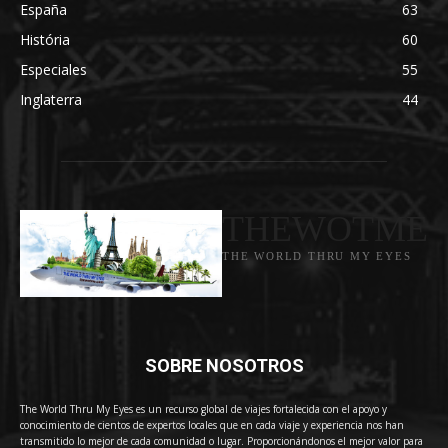
España
63
História
60
Especiales
55
Inglaterra
44
THEWOTME
THE WORLD THRU MY EYES
SOBRE NOSOTROS
The World Thru My Eyes es un recurso global de viajes fortalecida con el apoyo y
conocimiento de cientos de expertos locales que en cada viaje y experiencia nos han
transmitido lo mejor de cada comunidad o lugar. Proporcionándonos el mejor valor para