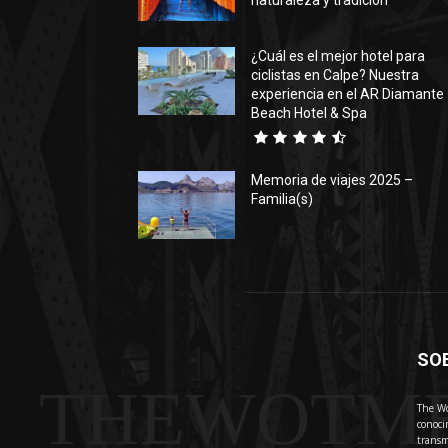
naturaleza y tradición
¿Cuál es el mejor hotel para
ciclistas en Calpe? Nuestra
experiencia en el AR Diamante
Beach Hotel & Spa
Memoria de viajes 2025 –
Familia(s)
SO
THEWOTM
The Wo
conoci
transm