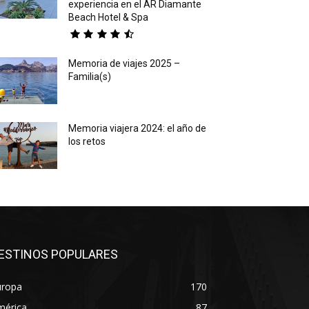
experiencia en el AR Diamante
Beach Hotel & Spa
Memoria de viajes 2025 –
Familia(s)
Memoria viajera 2024: el año de
los retos
ESTINOS POPULARES
uropa
170
mérica
87