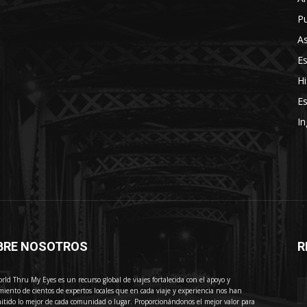
Pu
As
E
Hi
Es
In
BRE NOSOTROS
R
E
rld Thru My Eyes es un recurso global de viajes fortalecida con el apoyo y
miento de cientos de expertos locales que en cada viaje y experiencia nos han
itido lo mejor de cada comunidad o lugar. Proporcionándonos el mejor valor para