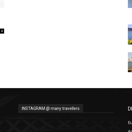
Thru
4
My
Eyes
D
INSTAGRAM @ many travellers
E
A