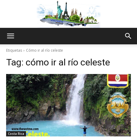
The
Etiquetas
Cómo ir al río celeste
Tag:
cómo ir al río celeste
World
Thru
My
Costa Rica