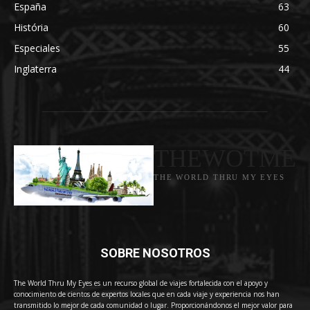
España
63
História
60
Especiales
55
Inglaterra
44
THEWOTME
THE WORLD THRU MY EYES
SOBRE NOSOTROS
The World Thru My Eyes es un recurso global de viajes fortalecida con el apoyo y
conocimiento de cientos de expertos locales que en cada viaje y experiencia nos han
transmitido lo mejor de cada comunidad o lugar. Proporcionándonos el mejor valor para