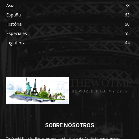
Asia
78
España
63
História
60
Especiales
55
Inglaterra
44
THEWOTME
THE WORLD THRU MY EYES
SOBRE NOSOTROS
The World Thru My Eyes es un recurso global de viajes fortalecida con el apoyo y