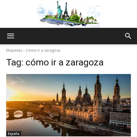
The
Etiquetas
Cómo ir a zaragoza
Tag:
cómo ir a zaragoza
World
Thru
My
España