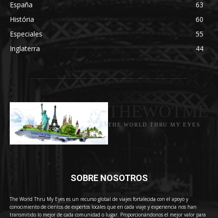
España
63
História
60
Especiales
55
Inglaterra
44
THEWOTME
THE WORLD THRU MY EYES
SOBRE NOSOTROS
The World Thru My Eyes es un recurso global de viajes fortalecida con el apoyo y
conocimiento de cientos de expertos locales que en cada viaje y experiencia nos han
transmitido lo mejor de cada comunidad o lugar. Proporcionándonos el mejor valor para