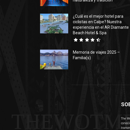
naturaleza y tradición
¿Cuál es el mejor hotel para
ciclistas en Calpe? Nuestra
experiencia en el AR Diamante
Beach Hotel & Spa
Memoria de viajes 2025 –
Familia(s)
SO
THEWOTM
The Wo
conoci
transm