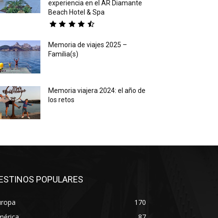
experiencia en el AR Diamante
Beach Hotel & Spa
Memoria de viajes 2025 –
Familia(s)
Memoria viajera 2024: el año de
los retos
ESTINOS POPULARES
uropa
170
mérica
87