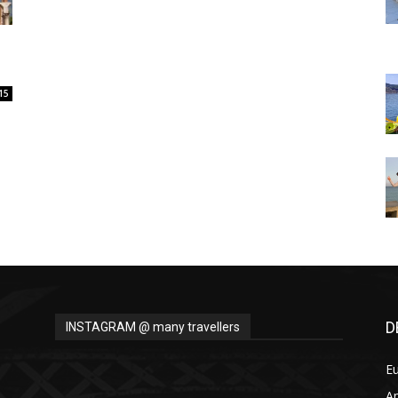
Thru
15
My
Eyes
D
INSTAGRAM @ many travellers
E
A