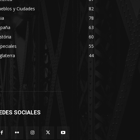
eblos y Ciudades
82
ia
78
spaña
63
stória
60
peciales
55
glaterra
44
EDES SOCIALES