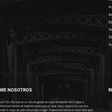
Pu
As
E
Hi
Es
In
BRE NOSOTROS
R
E
rld Thru My Eyes es un recurso global de viajes fortalecida con el apoyo y
miento de cientos de expertos locales que en cada viaje y experiencia nos han
itido lo mejor de cada comunidad o lugar. Proporcionándonos el mejor valor para