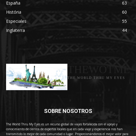
España
63
História
60
Especiales
55
Inglaterra
44
THEWOTME
THE WORLD THRU MY EYES
SOBRE NOSOTROS
The World Thru My Eyes es un recurso global de viajes fortalecida con el apoyo y
conocimiento de cientos de expertos locales que en cada viaje y experiencia nos han
transmitido lo mejor de cada comunidad o lugar. Proporcionándonos el mejor valor para