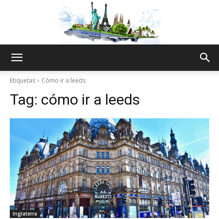
The
Etiquetas
Cómo ir a leeds
Tag:
cómo ir a leeds
World
Thru
My
Inglaterra