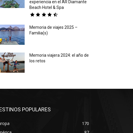
experiencia en el AR Diamante
Beach Hotel & Spa
Memoria de viajes 2025 –
Familia(s)
Memoria viajera 2024: el año de
los retos
ESTINOS POPULARES
uropa
170
mérica
87