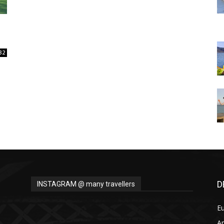
Thru
32
My
Eyes
D
INSTAGRAM @ many travellers
E
A