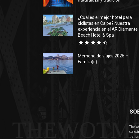
naturaleza y tradición
¿Cuál es el mejor hotel para
ciclistas en Calpe? Nuestra
experiencia en el AR Diamante
Beach Hotel & Spa
Memoria de viajes 2025 –
Familia(s)
SO
THEWOTM
The Wo
conoci
transm