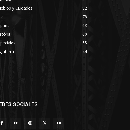
eblos y Ciudades
82
ia
78
spaña
63
stória
60
peciales
55
glaterra
44
EDES SOCIALES