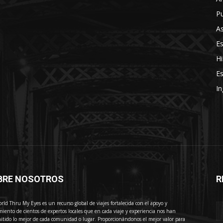
Pu
As
E
Hi
Es
In
BRE NOSOTROS
R
E
rld Thru My Eyes es un recurso global de viajes fortalecida con el apoyo y
miento de cientos de expertos locales que en cada viaje y experiencia nos han
itido lo mejor de cada comunidad o lugar. Proporcionándonos el mejor valor para