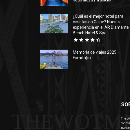
naturaleza y tradición
¿Cuál es el mejor hotel para
ciclistas en Calpe? Nuestra
experiencia en el AR Diamante
Beach Hotel & Spa
Memoria de viajes 2025 –
Familia(s)
SO
THEWOTM
The Wo
conoci
transm