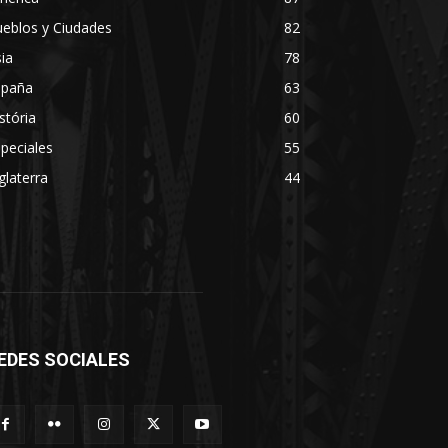
eblos y Ciudades
82
ia
78
spaña
63
stória
60
peciales
55
glaterra
44
EDES SOCIALES