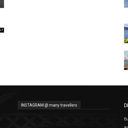
Thru
57
My
Eyes
D
INSTAGRAM @ many travellers
E
A