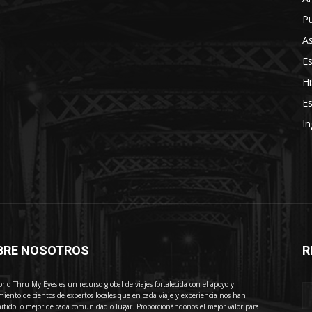
Pu
As
E
Hi
Es
In
BRE NOSOTROS
R
E
rld Thru My Eyes es un recurso global de viajes fortalecida con el apoyo y
miento de cientos de expertos locales que en cada viaje y experiencia nos han
itido lo mejor de cada comunidad o lugar. Proporcionándonos el mejor valor para