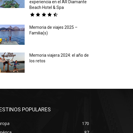
experiencia en el AR Diamante
Beach Hotel & Spa
Memoria de viajes 2025 –
Familia(s)
Memoria viajera 2024: el año de
los retos
ESTINOS POPULARES
uropa
170
mérica
87