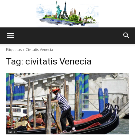
The
Etiquetas
Civitatis Venecia
Tag:
civitatis Venecia
World
Thru
My
Italia