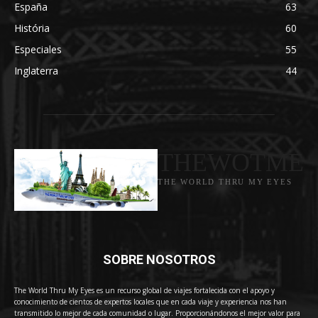
España
63
História
60
Especiales
55
Inglaterra
44
THEWOTME
THE WORLD THRU MY EYES
SOBRE NOSOTROS
The World Thru My Eyes es un recurso global de viajes fortalecida con el apoyo y
conocimiento de cientos de expertos locales que en cada viaje y experiencia nos han
transmitido lo mejor de cada comunidad o lugar. Proporcionándonos el mejor valor para