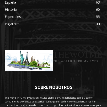
España
63
História
60
Especiales
55
Inglaterra
44
THEWOTME
THE WORLD THRU MY EYES
SOBRE NOSOTROS
The World Thru My Eyes es un recurso global de viajes fortalecida con el apoyo y
conocimiento de cientos de expertos locales que en cada viaje y experiencia nos han
transmitido lo mejor de cada comunidad o lugar. Proporcionándonos el mejor valor para