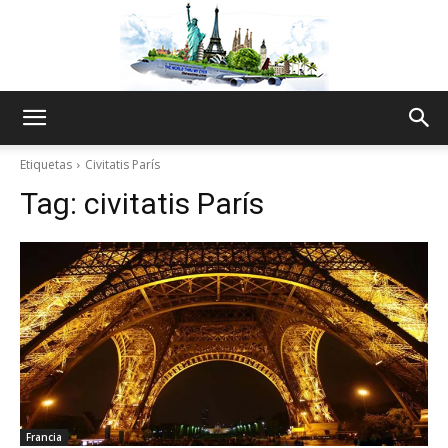
The
Etiquetas
Civitatis París
Tag:
civitatis París
World
Thru
My
Francia