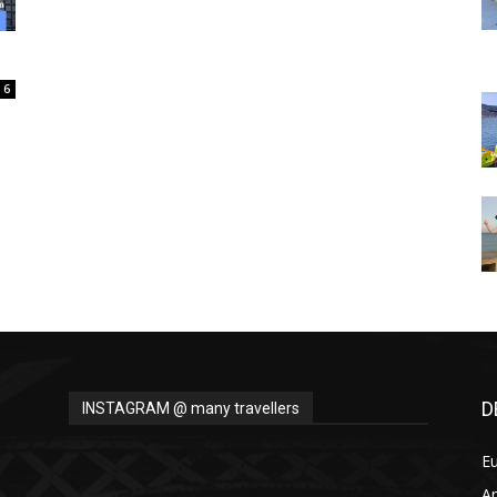
Thru
6
My
Eyes
D
INSTAGRAM @ many travellers
E
A