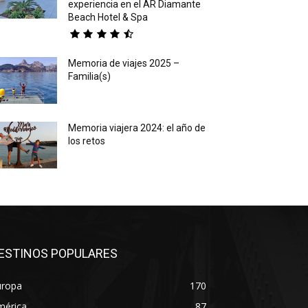
experiencia en el AR Diamante
Beach Hotel & Spa
Memoria de viajes 2025 –
Familia(s)
Memoria viajera 2024: el año de
los retos
ESTINOS POPULARES
uropa
170
mérica
87