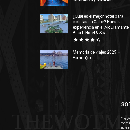
naturaleza y tradición
¿Cuál es el mejor hotel para
ciclistas en Calpe? Nuestra
experiencia en el AR Diamante
Beach Hotel & Spa
Memoria de viajes 2025 –
Familia(s)
SO
THEWOTM
The Wo
conoci
transm