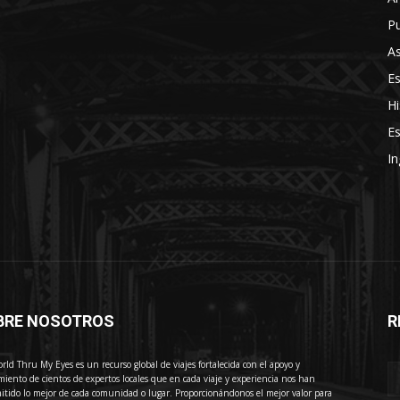
Pu
As
E
Hi
Es
In
BRE NOSOTROS
R
E
rld Thru My Eyes es un recurso global de viajes fortalecida con el apoyo y
miento de cientos de expertos locales que en cada viaje y experiencia nos han
itido lo mejor de cada comunidad o lugar. Proporcionándonos el mejor valor para