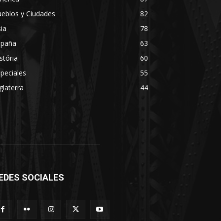
eblos y Ciudades
82
ia
78
spaña
63
stória
60
peciales
55
glaterra
44
EDES SOCIALES