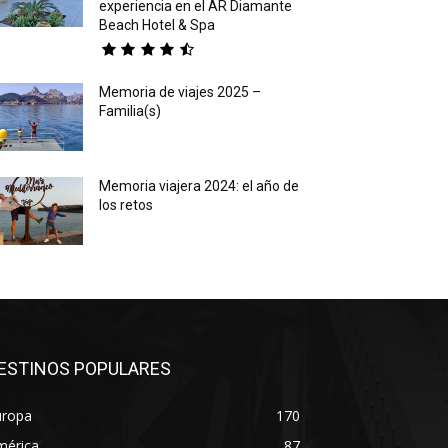
experiencia en el AR Diamante
Beach Hotel & Spa
Memoria de viajes 2025 –
Familia(s)
Memoria viajera 2024: el año de
los retos
ESTINOS POPULARES
uropa
170
mérica
87