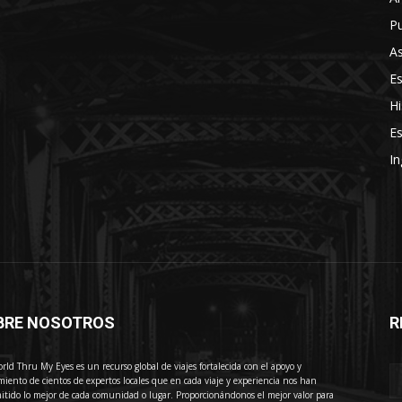
Pu
As
E
Hi
Es
In
BRE NOSOTROS
R
E
rld Thru My Eyes es un recurso global de viajes fortalecida con el apoyo y
miento de cientos de expertos locales que en cada viaje y experiencia nos han
itido lo mejor de cada comunidad o lugar. Proporcionándonos el mejor valor para