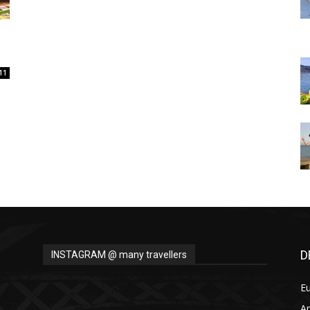
Thru
11
My
Eyes
D
INSTAGRAM @ many travellers
E
A