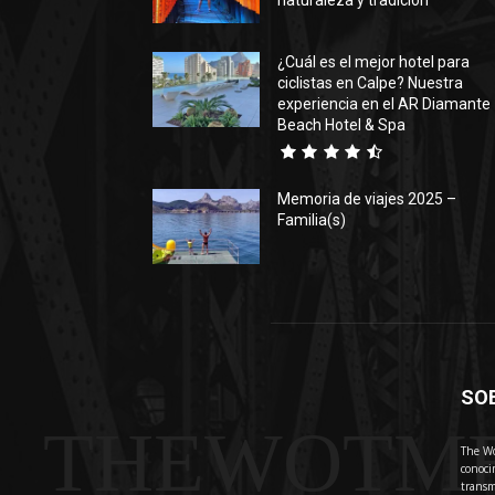
naturaleza y tradición
¿Cuál es el mejor hotel para
ciclistas en Calpe? Nuestra
experiencia en el AR Diamante
Beach Hotel & Spa
Memoria de viajes 2025 –
Familia(s)
SO
THEWOTM
The Wo
conoci
transm