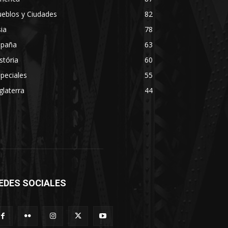
eblos y Ciudades
82
ia
78
spaña
63
stória
60
peciales
55
glaterra
44
EDES SOCIALES