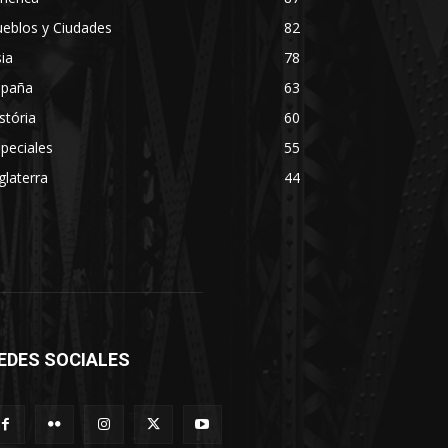
eblos y Ciudades
82
ia
78
spaña
63
stória
60
peciales
55
glaterra
44
EDES SOCIALES