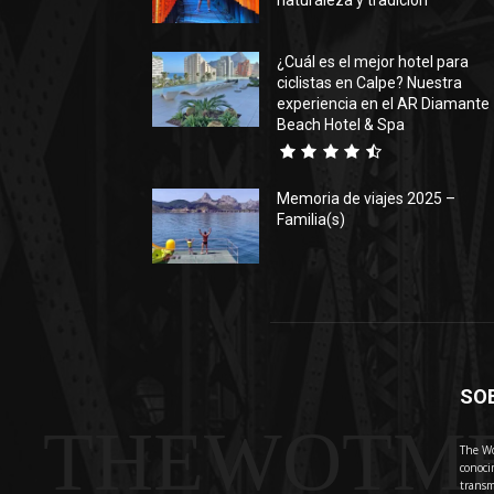
naturaleza y tradición
¿Cuál es el mejor hotel para
ciclistas en Calpe? Nuestra
experiencia en el AR Diamante
Beach Hotel & Spa
Memoria de viajes 2025 –
Familia(s)
SO
THEWOTM
The Wo
conoci
transm