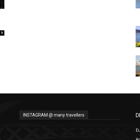
Thru
9
My
Eyes
D
INSTAGRAM @ many travellers
E
A