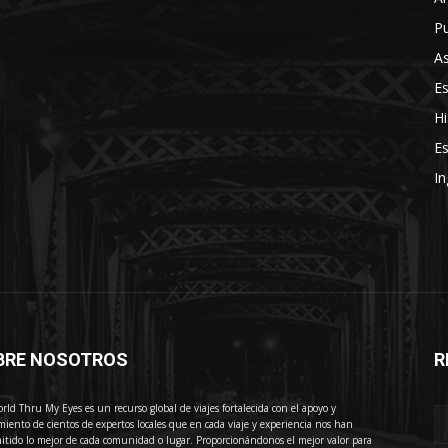
Pu
As
E
Hi
Es
In
BRE NOSOTROS
R
E
rld Thru My Eyes es un recurso global de viajes fortalecida con el apoyo y
miento de cientos de expertos locales que en cada viaje y experiencia nos han
itido lo mejor de cada comunidad o lugar. Proporcionándonos el mejor valor para