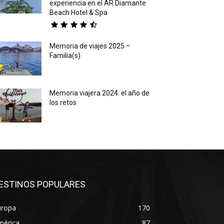
experiencia en el AR Diamante
Beach Hotel & Spa
Memoria de viajes 2025 –
Familia(s)
Memoria viajera 2024: el año de
los retos
ESTINOS POPULARES
uropa
170
mérica
87