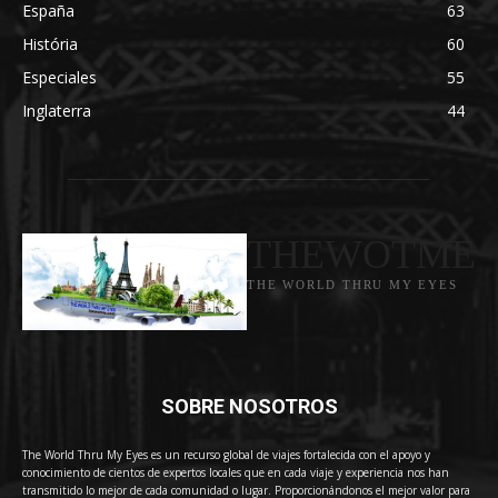
España
63
História
60
Especiales
55
Inglaterra
44
THEWOTME
THE WORLD THRU MY EYES
SOBRE NOSOTROS
The World Thru My Eyes es un recurso global de viajes fortalecida con el apoyo y
conocimiento de cientos de expertos locales que en cada viaje y experiencia nos han
transmitido lo mejor de cada comunidad o lugar. Proporcionándonos el mejor valor para