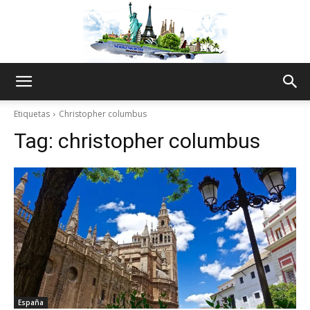
The
Etiquetas
Christopher columbus
Tag:
christopher columbus
World
Thru
My
España