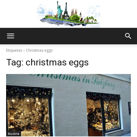
The
Etiquetas
Christmas eggs
Tag:
christmas eggs
World
Thru
My
Austria