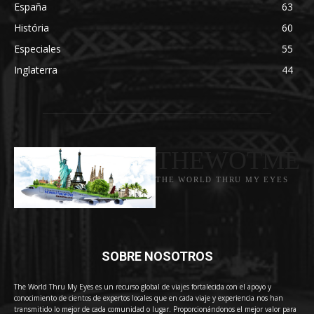
España
63
História
60
Especiales
55
Inglaterra
44
THEWOTME
THE WORLD THRU MY EYES
SOBRE NOSOTROS
The World Thru My Eyes es un recurso global de viajes fortalecida con el apoyo y
conocimiento de cientos de expertos locales que en cada viaje y experiencia nos han
transmitido lo mejor de cada comunidad o lugar. Proporcionándonos el mejor valor para