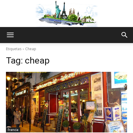
The
Etiquetas
Cheap
Tag:
cheap
World
Thru
My
Francia