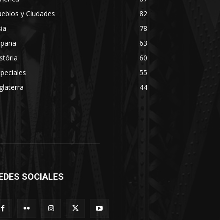
eblos y Ciudades
82
ia
78
spaña
63
stória
60
peciales
55
glaterra
44
EDES SOCIALES