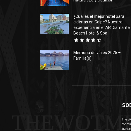
naturaleza y tradición
¿Cuál es el mejor hotel para
ciclistas en Calpe? Nuestra
experiencia en el AR Diamante
Beach Hotel & Spa
Memoria de viajes 2025 –
Familia(s)
SO
THEWOTM
The Wo
conoci
transm