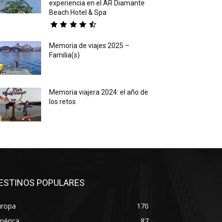
experiencia en el AR Diamante
Beach Hotel & Spa
Memoria de viajes 2025 –
Familia(s)
Memoria viajera 2024: el año de
los retos
ESTINOS POPULARES
uropa
170
mérica
87