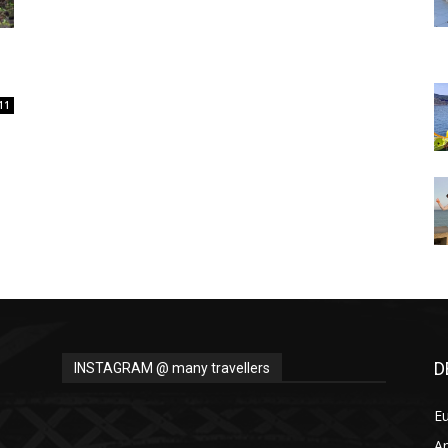
Thru
11
My
Eyes
D
INSTAGRAM @ many travellers
E
A