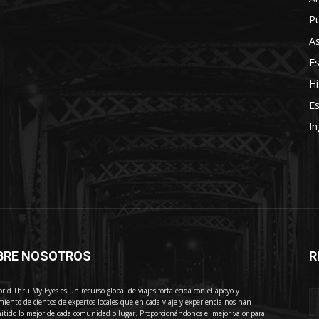
Pu
As
E
Hi
Es
In
BRE NOSOTROS
R
E
rld Thru My Eyes es un recurso global de viajes fortalecida con el apoyo y
miento de cientos de expertos locales que en cada viaje y experiencia nos han
itido lo mejor de cada comunidad o lugar. Proporcionándonos el mejor valor para