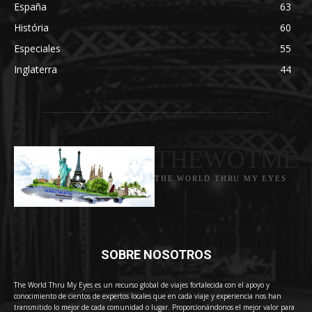
España
63
História
60
Especiales
55
Inglaterra
44
THEWOTME
THE WORLD THRU MY EYES
SOBRE NOSOTROS
The World Thru My Eyes es un recurso global de viajes fortalecida con el apoyo y
conocimiento de cientos de expertos locales que en cada viaje y experiencia nos han
transmitido lo mejor de cada comunidad o lugar. Proporcionándonos el mejor valor para