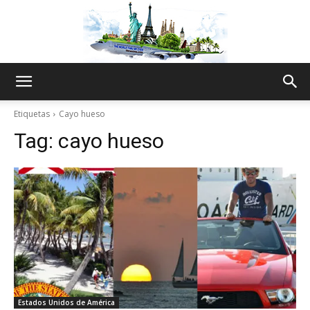
The
Etiquetas
Cayo hueso
Tag:
cayo hueso
World
Thru
My
Estados Unidos de América