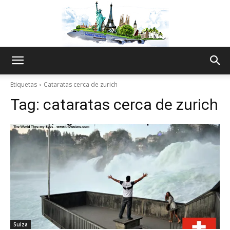
The
Etiquetas
Cataratas cerca de zurich
Tag:
cataratas cerca de zurich
World
Thru
My
Suiza